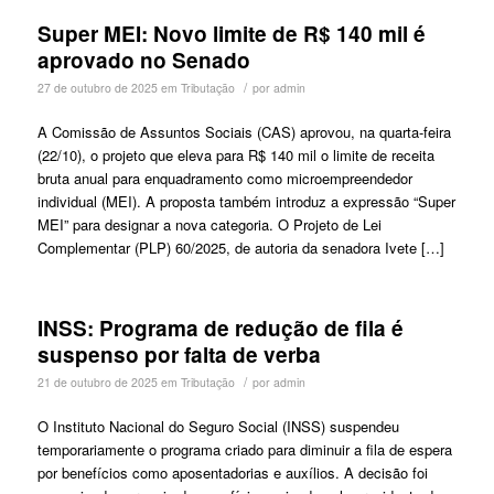
Super MEI: Novo limite de R$ 140 mil é
aprovado no Senado
/
27 de outubro de 2025
em
Tributação
por
admin
A Comissão de Assuntos Sociais (CAS) aprovou, na quarta-feira
(22/10), o projeto que eleva para R$ 140 mil o limite de receita
bruta anual para enquadramento como microempreendedor
individual (MEI). A proposta também introduz a expressão “Super
MEI” para designar a nova categoria. O Projeto de Lei
Complementar (PLP) 60/2025, de autoria da senadora Ivete […]
INSS: Programa de redução de fila é
suspenso por falta de verba
/
21 de outubro de 2025
em
Tributação
por
admin
O Instituto Nacional do Seguro Social (INSS) suspendeu
temporariamente o programa criado para diminuir a fila de espera
por benefícios como aposentadorias e auxílios. A decisão foi