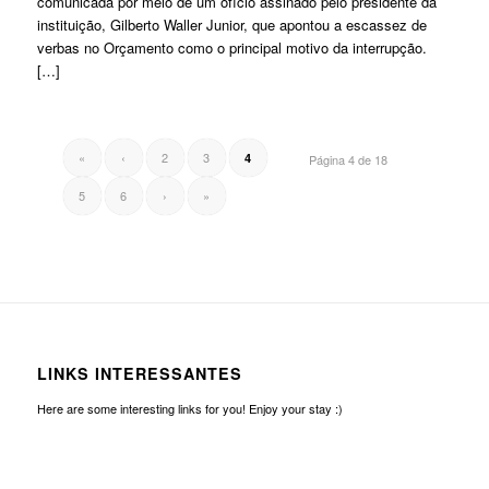
comunicada por meio de um ofício assinado pelo presidente da
instituição, Gilberto Waller Junior, que apontou a escassez de
verbas no Orçamento como o principal motivo da interrupção.
[…]
«
‹
2
3
4
Página 4 de 18
5
6
›
»
LINKS INTERESSANTES
Here are some interesting links for you! Enjoy your stay :)