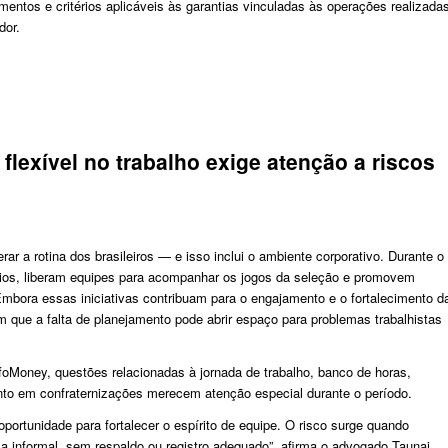
entos e critérios aplicáveis às garantias vinculadas às operações realizada
dor.
lexível no trabalho exige atenção a riscos
 a rotina dos brasileiros — e isso inclui o ambiente corporativo. Durante o
ários, liberam equipes para acompanhar os jogos da seleção e promovem
Embora essas iniciativas contribuam para o engajamento e o fortalecimento d
tam que a falta de planejamento pode abrir espaço para problemas trabalhistas
foMoney, questões relacionadas à jornada de trabalho, banco de horas,
nto em confraternizações merecem atenção especial durante o período.
ortunidade para fortalecer o espírito de equipe. O risco surge quando
 informal, sem respaldo ou registro adequado”, afirma o advogado Taunai