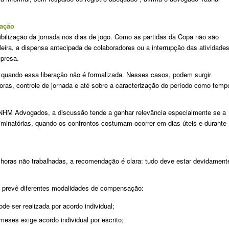
zação
ibilização da jornada nos dias de jogo. Como as partidas da Copa não são
ileira, a dispensa antecipada de colaboradores ou a interrupção das atividade
presa.
 quando essa liberação não é formalizada. Nesses casos, podem surgir
as, controle de jornada e até sobre a caracterização do período como temp
NHM Advogados, a discussão tende a ganhar relevância especialmente se a
liminatórias, quando os confrontos costumam ocorrer em dias úteis e durante
oras não trabalhadas, a recomendação é clara: tudo deve estar devidament
) prevê diferentes modalidades de compensação:
 ser realizada por acordo individual;
eses exige acordo individual por escrito;