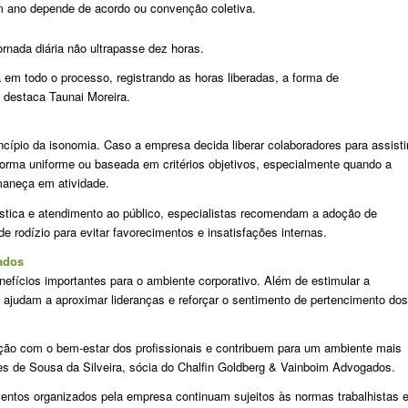
m ano depende de acordo ou convenção coletiva.
ornada diária não ultrapasse dez horas.
a em todo o processo, registrando as horas liberadas, a forma de
 destaca Taunai Moreira.
incípio da isonomia. Caso a empresa decida liberar colaboradores para assisti
forma uniforme ou baseada em critérios objetivos, especialmente quando a
maneça em atividade.
stica e atendimento ao público, especialistas recomendam a adoção de
e rodízio para evitar favorecimentos e insatisfações internas.
ados
nefícios importantes para o ambiente corporativo. Além de estimular a
ajudam a aproximar lideranças e reforçar o sentimento de pertencimento dos
ção com o bem-estar dos profissionais e contribuem para um ambiente mais
es de Sousa da Silveira, sócia do Chalfin Goldberg & Vainboim Advogados.
ventos organizados pela empresa continuam sujeitos às normas trabalhistas 