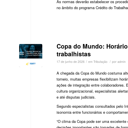
As normas deverão estabelecer os procedim
no âmbito do programa Crédito do Trabalha
Copa do Mundo: Horário f
trabalhistas
/
/
17 de junho de 2026
em
Tributação
por
admin
A chegada da Copa do Mundo costuma alterar
torneio, muitas empresas flexibilizam hor
ações de integração entre colaboradores. 
cultura organizacional, especialistas aler
e até disputas judiciais.
Segundo especialistas consultados pelo In
isonomia entre funcionários e comportame
“O clima da Copa pode ser uma excelente op
decisões importantes são tomadas de forma