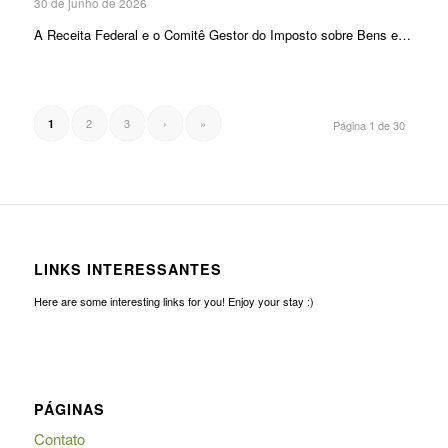
30 de junho de 2026
A Receita Federal e o Comitê Gestor do Imposto sobre Bens e…
2
3
›
»
1
Página 1 de 30
LINKS INTERESSANTES
Here are some interesting links for you! Enjoy your stay :)
PÁGINAS
Contato