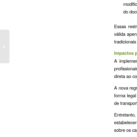
modifi
do doc
Essas rest
válida ape
Modernização tributária:
tradicionais
NFS-e nacional trará
mais simplicidade e
Impactos p
eficiência...
A implemen
profission
direta ao c
A nova regr
forma legal
de transpor
Entretanto
estabelecer
sobre os ca