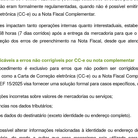
não eram formalmente regulamentadas, quando não é possível emitir
etrônica (CC-e) ou a Nota Fiscal Complementar.
ões impactam tanto operações internas quanto interestaduais, estab
8 horas (7 dias corridos) após a entrega da mercadoria para que o 
reção dos erros de preenchimento na Nota Fiscal, desde que atend
icáveis a erros não corrigíveis por CC-e ou nota complementar
cedimento é exclusivo para erros que não podem ser corrigido
s, como a Carta de Correção eletrônica (CC-e) ou a Nota Fiscal Com
EF 15/2025 visa fornecer uma solução formal para casos específicos,
ões incorretas sobre valores de mercadorias ou serviços;
cias nos dados tributários;
s dados do destinatário (exceto identidade ou endereço completo).
ssível alterar informações relacionadas à identidade ou endereço 
tário, de modo a evitar que esse mecanismo seja utilizado para 