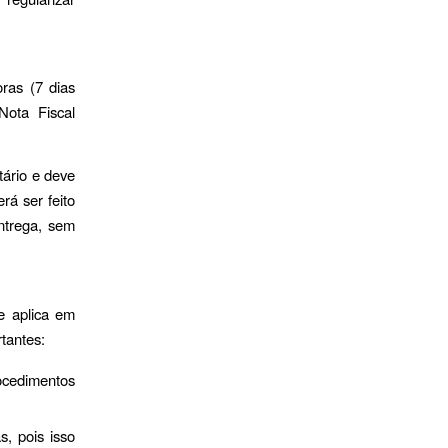
ras (7 dias
Nota Fiscal
tário e deve
rá ser feito
entrega, sem
e aplica em
tantes:
ocedimentos
, pois isso