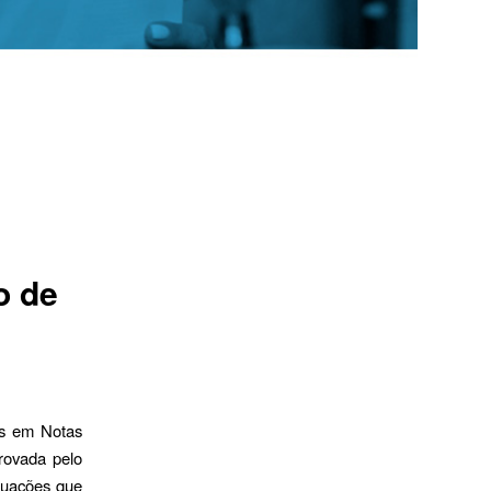
o de
os em Notas
rovada pelo
ituações que