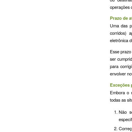
operações 
Prazo de a
Uma das pr
corridos) 
eletrônica 
Esse prazo 
ser cumprid
para corrig
envolver no
Exceções p
Embora o n
todas as si
Não se
específ
Correç