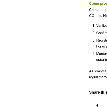
Como proc
Com a entra
CC-e ou No
Verifi
Confir
Regist
horas 
Manter
durant
As empresa
regulamento
Share this