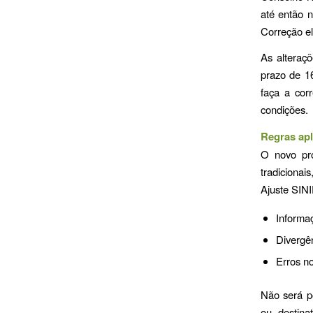
até então 
Correção el
As alteraç
prazo de 16
faça a cor
condições.
Regras apl
O novo pro
tradicionai
Ajuste SINI
Informaç
Divergên
Erros no
Não será po
ou destina