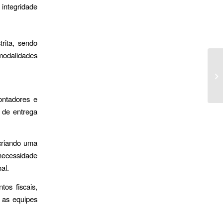
 integridade
rita, sendo
modalidades
ontadores e
 de entrega
 criando uma
 necessidade
al.
os fiscais,
r as equipes