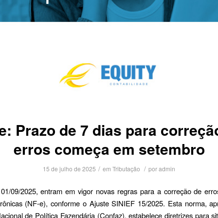
e: Prazo de 7 dias para correçã
erros começa em setembro
/
/
15 de julho de 2025
em
Tributação
por
admin
e 01/09/2025, entram em vigor novas regras para a correção de err
etrônicas (NF-e), conforme o Ajuste SINIEF 15/2025. Esta norma, ap
cional de Política Fazendária (Confaz), estabelece diretrizes para s