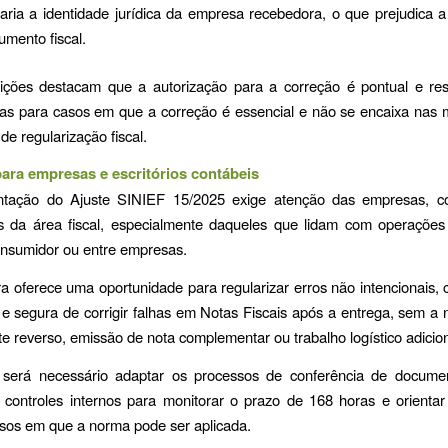
caria a identidade jurídica da empresa recebedora, o que prejudica a
umento fiscal.
rições destacam que a autorização para a correção é pontual e rest
nas para casos em que a correção é essencial e não se encaixa nas 
 de regularização fiscal.
ara empresas e escritórios contábeis
tação do Ajuste SINIEF 15/2025 exige atenção das empresas, c
ais da área fiscal, especialmente daqueles que lidam com operações
onsumidor ou entre empresas.
a oferece uma oportunidade para regularizar erros não intencionais,
 e segura de corrigir falhas em Notas Fiscais após a entrega, sem a
te reverso, emissão de nota complementar ou trabalho logístico adicion
, será necessário adaptar os processos de conferência de document
 controles internos para monitorar o prazo de 168 horas e orienta
sos em que a norma pode ser aplicada.