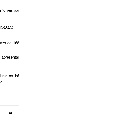
rigíveis por
 15/2025;
razo de 168
 apresentar
duais se há
ão.