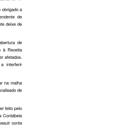
é obrigado a
pendente de
nte deixe de
abertura de
o à Receita
r afetados.
 interferir
tar na malha
analisado de
 feito pelo
s Contábeis
ssuir conta