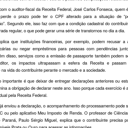
om o auditor-fiscal da Receita Federal, José Carlos Fonseca, quem 
 perde o prazo pode ter o CPF alterado para a situação de “
ão”. Segundo ele, isso faz com que a condição cadastral do contribui
rada regular, o que pode gerar uma série de transtornos no dia a dia.
plica que instituições financeiras, por exemplo, podem recusar a 
cárias ou negar empréstimos para pessoas com pendências junt
lém disso, serviços como a emissão de passaporte também podem se
itor, os impactos ultrapassam a esfera da Receita e passam a
 na vida do contribuinte perante o mercado e a sociedade.
 importante é que deixar de entregar declarações anteriores ou es
imina a obrigação de declarar neste ano. Isso porque cada exercício é 
idual pela Receita Federal.
já enviou a declaração, o acompanhamento do processamento pode ser
AC ou pelo aplicativo Meu Imposto de Renda. O professor de Ciência
Paraná, Paulo Sérgio Miguel, explica que o contribuinte precisa po
níveis Prata ou Ouro para acessar as informações.