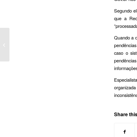
Segundo el
que a Rece
“processada”
IRPF2026: Consulta ao
Quando a de
1° lote da restituição
pendências 
deve ser liberada nesta
caso o sis
sexta-feira...
pendências
informaçõe
Especialis
organizad
inconsistên
Share this