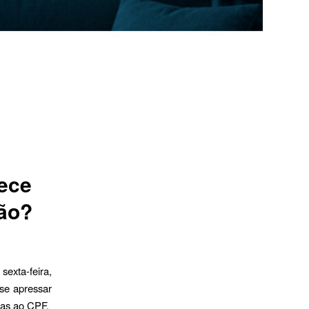
tece
ão?
sexta-feira,
se apressar
das ao CPF.