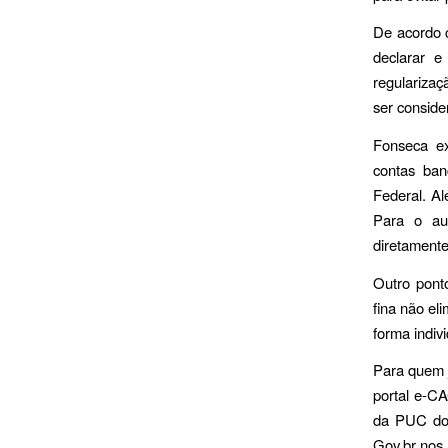
De acordo c
declarar e
regularizaç
ser conside
Fonseca ex
contas ban
Federal. A
Para o aud
diretamente
Outro ponto
fina não el
forma indiv
Para quem 
portal e-C
da PUC do 
Gov.br nos 