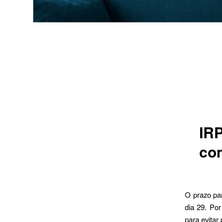
IRP
co
O prazo par
dia 29. Po
para evitar