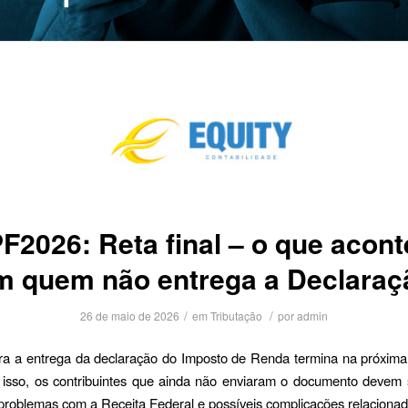
F2026: Reta final – o que acon
m quem não entrega a Declaraç
/
/
26 de maio de 2026
em
Tributação
por
admin
a a entrega da declaração do Imposto de Renda termina na próxima 
r isso, os contribuintes que ainda não enviaram o documento devem 
 problemas com a Receita Federal e possíveis complicações relaciona