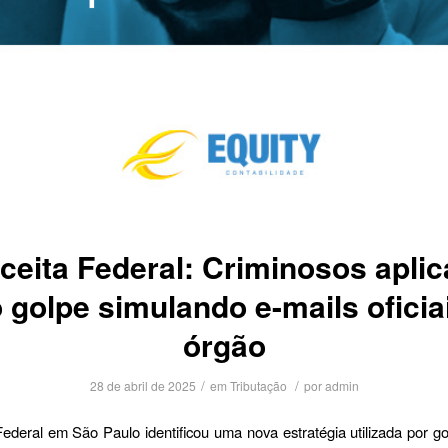
ceita Federal: Criminosos apli
 golpe simulando e-mails oficia
órgão
/
/
28 de abril de 2025
em
Tributação
por
admin
ederal em São Paulo identificou uma nova estratégia utilizada por go