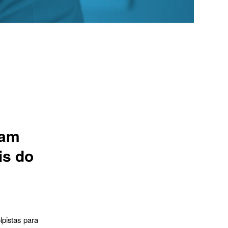
cam
is do
lpistas para