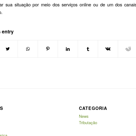
car sua situação por meio dos serviços online ou de um dos canais
o.
 entry
AS
CATEGORIA
News
Tributação
sica