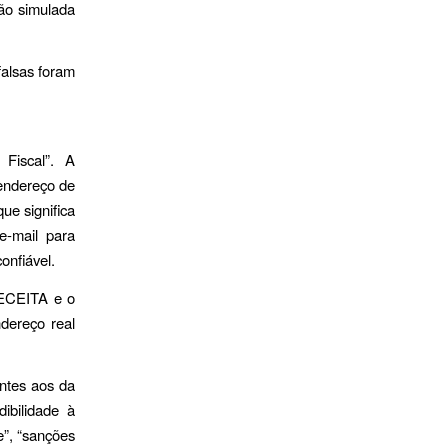
ção simulada
falsas foram
 Fiscal”. A
endereço de
ue significa
e-mail para
onfiável.
RECEITA e o
dereço real
antes aos da
dibilidade à
”, “sanções