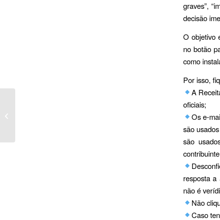
graves”, “i
decisão ime
O objetivo 
no botão pa
como instal
Por isso, fi
A Receit
Inclusão social: Idosos
oficiais;
com renda de até R$
Os e-mai
3.036 ganham novo
são usados 
benefício
são usados
contribuinte
Desconfi
resposta a
não é veríd
Não cliq
Caso ten