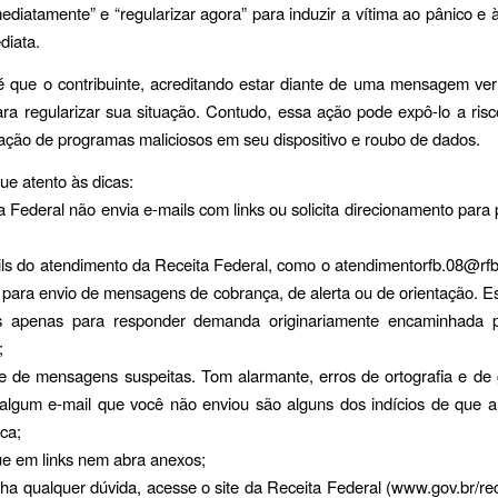
mediatamente” e “regularizar agora” para induzir a vítima ao pânico e
diata.
é que o contribuinte, acreditando estar diante de uma mensagem verí
ra regularizar sua situação. Contudo, essa ação pode expô-lo a risc
ação de programas maliciosos em seu dispositivo e roubo de dados.
que atento às dicas:
a Federal não envia e-mails com links ou solicita direcionamento para
ls do atendimento da Receita Federal, como o atendimentorfb.08@rfb
para envio de mensagens de cobrança, de alerta ou de orientação. E
 apenas para responder demanda originariamente encaminhada p
;
e de mensagens suspeitas. Tom alarmante, erros de ortografia e de 
 algum e-mail que você não enviou são alguns dos indícios de que
ica;
ue em links nem abra anexos;
ha qualquer dúvida, acesse o site da Receita Federal (www.gov.br/rec