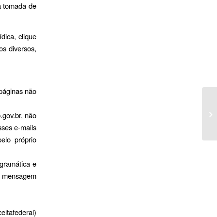
 à tomada de
dica, clique
os diversos,
 páginas não
.gov.br, não
sses e-mails
elo próprio
gramática e
 a mensagem
eitafederal)