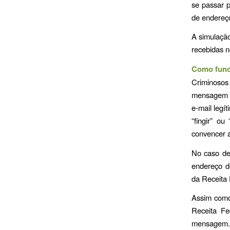
se passar p
de endereço
A simulação
recebidas n
Como func
Criminosos
mensagem e
e-mail legí
“fingir” o
convencer a
No caso de
endereço d
da Receita
Assim como 
Receita Fed
mensagem. 