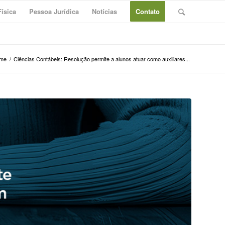
ísica
Pessoa Jurídica
Notícias
Contato
me
/
Ciências Contábeis: Resolução permite a alunos atuar como auxiliares...