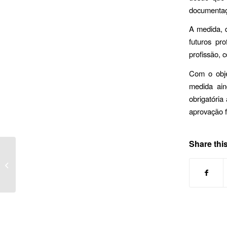
documentaçã
A medida, q
futuros pr
profissão, 
Com o obje
medida ain
obrigatória
aprovação 
Share this
eSocial: Novas
mudanças acontecem
em julho