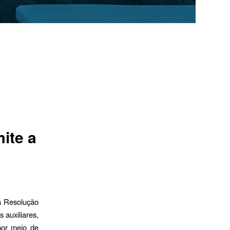
ite a
a Resolução
 auxiliares,
por meio de